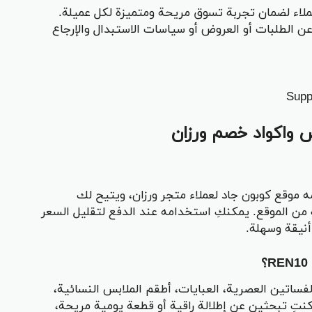
اء لضمان تجربة تسوق مريحة ومتميزة لكل عميلة.
ن الطلبات أو العروض أو سياسات الاستبدال والإرجاع
 واكواد خصم ورزان
ز ترويجي يقدّمه موقع كوبون جاد لعملاء متجر ورزان، ويتيح لك
المشتريات من الموقع. يمكنكِ استخدامه عند الدفع لتقليل السعر
أنيقة وسهلة.
ساتين العصرية، العبايات، أطقم الملابس النسائية،
نتِ تبحثين عن إطلالة راقية أو قطعة يومية مريحة،