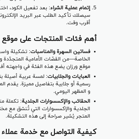
إتمام عملية الشراء
: بعد تفعيل الكود، اخت
سيصلك تأكيد الطلب عبر البريد الإلكترون
أقرب وقت.
أهم فئات المنتجات على موقع و
فساتين السهرة والمناسبات
: تشكيلة واسع
الخاصة—من القصّات الأمامية المتجدّدة وال
موقع ورزان يضع هذه الفئة في واجهته أفخم
العبايات والجلابيات
: لمسة عربية أصيلة 
رسمية أو جلابية بتفاصيل مميزة. يقدم ال
و المظهر اليومي.
الحقائب والإكسسوارات الجلدية
: تكملة مت
الجلدية والإكسسوارات التي تُنسّق مع مخ
المتجر يُشير صراحة إلى هذه التشكيلة.
كيفية التواصل مع خدمة عملاء و