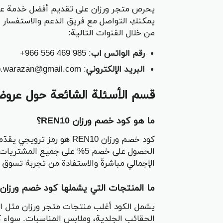
يحرص متجر ورزان على تقديم أفضل خدمة عمل
يمكنكِ التواصل مع فريق الدعم والاستفسار ع
من خلال القنوات التالية:
رقم الواتس اب
: ‎+966 556 469 985
البريد الإلكتروني
: Supp.warazan@gmail.com
قسم الأسئلة الشائعة حول عروض
ما هو كود خصم ورزان REN10؟
كود خصم ورزان REN10 هو رم
الحصول على خصم 5% على جميع 
الإجمالي مباشرةً والاستفادة من تجربة تسوق 
ما المنتجات التي يشملها كود خصم ورزان REN10؟
يشمل الكود أغلب منتجات متجر ورزان مثل الف
الحقائب الجلدية، وملابس المناسبات. سواء ك