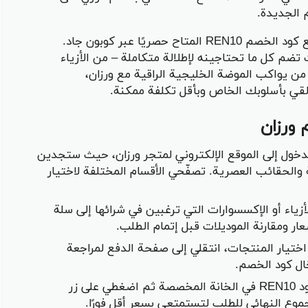
 الجديدة.
اجعلي كل عملية شراء من ورزان أكثر متعة مع كود الخصم REN10 المتاح حصريًا عبر كوبون جاد.
م كل ما تحتاجينه لإطلالة متكاملة – من الأزياء
 من يواكب الموضة الخليجية الراقية مع ورزان،
لقي بأسلوبك الخاص وبأقل تكلفة ممكنة.
ورزان
لدخول إلى الموقع الإلكتروني لمتجر ورزان، حيث ستجدين
 والحقائب العصرية. تصفّحي الأقسام المختلفة لاختيار
أزياء أو الإكسسوارات التي ترغبين في شرائها إلى سلة
ر ومقارنة الموديلات قبل إتمام الطلب.
 اختيار المنتجات، انتقلي إلى صفحة الدفع لمراجعة
ال كود الخصم.
: اكتبي الكود REN10 في الخانة المخصصة ثم اضغطي على زر
جموع النهائي للطلب لتستمتعي بسعر أقل فورًا.