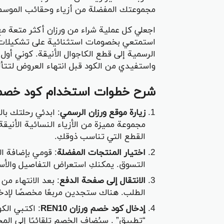
مجموعتك المفضلة من أزياء وحقائب الموسم
استمتعي بخصومات استثنائية على تشكيلات تض
الرسمية إلى قطع الكاجوال الأنيقة. كوني أول
واستفيدي من الكود قبل انتهاء العروض لتتأ
شرح خطوات استخدام كود خصم 
زيارة موقع ورزان الرسمي
: ابدئي رحلتك با
مجموعة مميزة من الأزياء النسائية الأنيقة
القطع التي تناسب ذوقكِ.
اختيار المنتجات المفضلة
: قومي بإضافة ال
التسوق. يمكنكِ استعراض التفاصيل والأسعا
الانتقال إلى صفحة الدفع
: بعد الانتهاء من
الطلب. هناك ستجدين مربعًا مخصصًا لإدخ
إدخال كود خصم ورزان REN10
“تطبيق” . سيُضاف الخصم تلقائيًا إلى الم