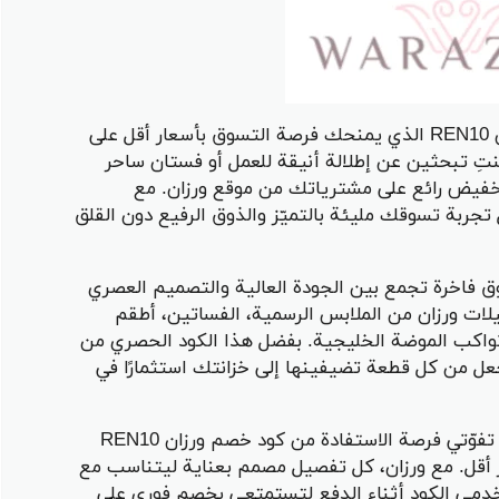
اكتشفي أناقة لا مثيل لها مع كود خصم ورزان REN10 الذي يمنحك فرصة التسوق بأسعار أقل على
تِ تبحثين عن إطلالة أنيقة للعمل أو فستان ساحر
تخفيض رائع على مشترياتك من موقع ورزان. مع
جربة تسوقك مليئة بالتميّز والذوق الرفيع دون القلق
م ورزان REN10 تجربة تسوق فاخرة تجمع بين الجودة العالية والتصميم العصري
لات ورزان من الملابس الرسمية، الفساتين، أطقم
 تواكب الموضة الخليجية. بفضل هذا الكود الحصري من
عل من كل قطعة تضيفينها إلى خزانتك استثمارًا في
لمحبي الإطلالات الأنيقة والمواكبة للموضة، لا تفوّتي فرصة الاستفادة من كود خصم ورزان REN10
 أقل. مع ورزان، كل تفصيل مصمم بعناية ليتناسب مع
مي الكود أثناء الدفع لتستمتعي بخصم فوري على