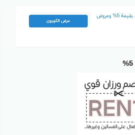
م
كوبون خصم ورزان بقيمة 5% وعروض
REN10
عرض الكوبون