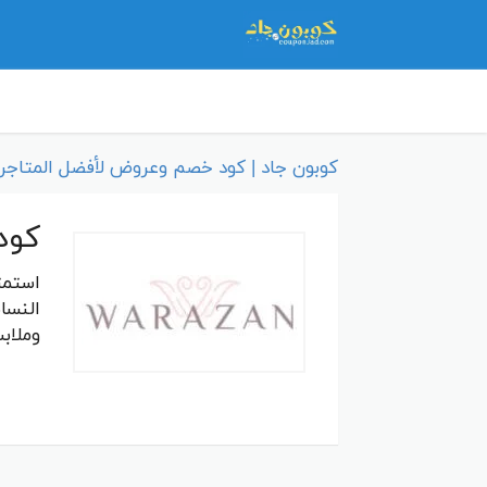
كوبون جاد | كود خصم وعروض لأفضل المتاجر 
كود خصم ورز
النسا
وملاب