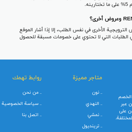
ه.
 الترويجية الأخرى في نفس الطلب، إلا إذا أشار الموقع
غير ذلك. يُفضّل استخدام كود REN10 في الطلبات التي لا تحتوي على خصومات مسبقة للحصول
متاجر مميزة
روابط تهمك
نون
من نحن
الخصم
النهدي
سياسة الخصوصية
ن عبر
ن على
نمشي
اتصل بنا
لمختلفة.
ترينديول