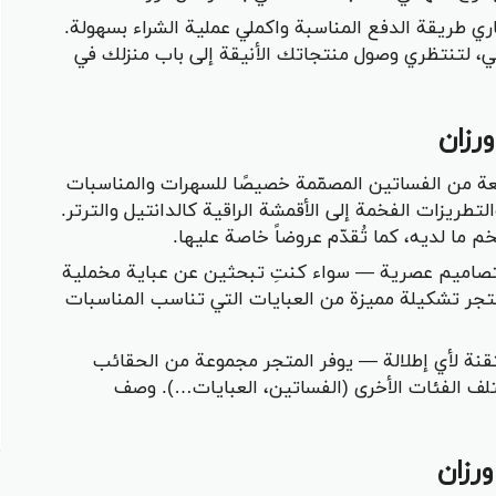
اري طريقة الدفع المناسبة واكملي عملية الشراء بسهولة.
ي، لتنتظري وصول منتجاتك الأنيقة إلى باب منزلك في
رزان
ة من الفساتين المصمّمة خصيصًا للسهرات والمناسبات
تطريزات الفخمة إلى الأقمشة الراقية كالدانتيل والترتر.
 ما لديه، كما تُقدّم عروضاً خاصة عليها.
بتصاميم عصرية — سواء كنتِ تبحثين عن عباية مخملية
متجر تشكيلة مميزة من العبايات التي تناسب المناسبات
قنة لأي إطلالة — يوفر المتجر مجموعة من الحقائب
تلف الفئات الأخرى (الفساتين، العبايات…). وصف
رزان