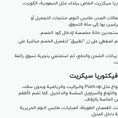
وريا سيكريت الخاص ببلدك مثل السعودية، الكويت،
مالات الصدر، ملابس النوم، منتجات التجميل أو
غبين بها إلى سلة التسوق.
 وستجدين خانة مخصصة لإدخال كود الخصم.
ن المخصص، ثم اضغطي على زر “تطبيق” لتفعيل الخصم مباشرة على
بيانات الشحن والدفع، ثم استمتعي بتجربة تسوق رائعة
ت.
فيكتوريا سيكريت
: تشمل حمالات الصدر بمختلف الأنواع مثل Push-up والبراليت والرياضية وبدون سلك،
والثونغ والسراويل السلسة والدانتيل. كما تضم الأطقم
س الخاصة بالزفاف.
، القمصان الطويلة، العبايات، ملابس النوم الحريرية
 داخل المنزل.