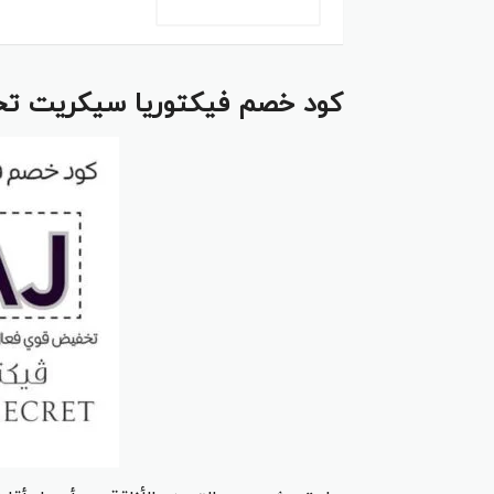
كود خصم فيكتوريا سيكريت تخفيض 10% على