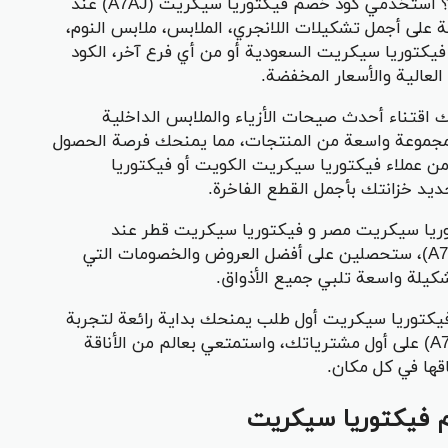
هل تبحثين عن التميز والأناقة مع أسعار أقل؟ استخدمي كود خصم فيكتوريا سيكريت (A7AJ) عند
 على أجمل تشكيلات اللانجري، الملابس، ملابس النوم،
يكتوريا سيكريت السعودية أو من أي فرع آخر، الكود
عالية والأسعار المخفضة.
(A7AJ)، أصبح بإمكانك اقتناء أحدث صيحات الأزياء والملابس الداخلية
 لمجموعة واسعة من المنتجات، مما يمنحك فرصة الحصول
 من عملاء فيكتوريا سيكريت الكويت أو فيكتوريا
يد خزانتك بأجمل القطع الفاخرة.
وريا سيكريت مصر و فيكتوريا سيكريت قطر عند
تسوقك عبر المتجر الإلكتروني. مع الكود (A7AJ)، ستحصلين على أفضل العروض والخصومات التي
كيلة واسعة تلبي جميع الأذواق.
فيكتوريا سيكريت أول طلب يمنحك بداية رائعة لتجربة
مميزة. احصلي على خصم خاص مع الكود (A7AJ) على أول مشترياتك، واستمتعي بعالم من الأناقة
قها في كل مكان.
 فيكتوريا سيكريت