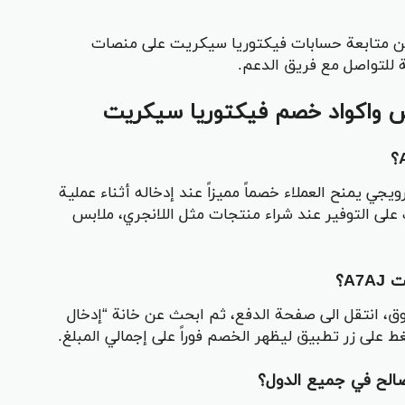
مكن متابعة حسابات فيكتوريا سيكريت على منصات
 للتواصل مع فريق الدعم.
ض واكواد خصم فيكتوريا سيكريت
يا سيكريت A7AJ هو رمز ترويجي يمنح العملاء خصماً مميزاً عند إدخاله أثناء عملية
 على التوفير عند شراء منتجات مثل اللانجري، ملابس
A؟
وق، انتقل الى صفحة الدفع، ثم ابحث عن خانة “إدخال