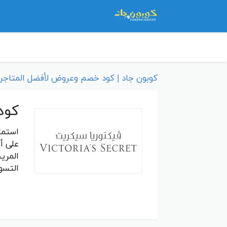
كوبون جاد | كود خصم وعروض لأفضل المتاجر 
كود خص
على أ
المري
التسو