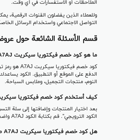
الملاحظات أو الاستفسارات في أي وقت.
وللعملاء الذين يفضلون القنوات الرقمية، ي
التواصل الاجتماعي واستخدام الرسائل الخاصة
قسم الأسئلة الشائعة حول عرو
ما هو كود خصم فيكتوريا سيكريت A7AJ؟
كود خصم فيكتور
الدفع على الموقع أو التطبيق. الكود يساعدك
النوم، منتجات التجميل، وملابس السباحة.
كيف أستخدم كود خصم فيكتوريا سيكريت 7AJ
بعد اختيار المنتجات وإضافتها إلى سلة التس
الكود الترويجي”. قم بكتابة الكود A7AJ واضغط على زر تطبيق ليظهر الخصم فوراً على إجمالي المبلغ.
هل كود خصم فيكتوريا سيكريت A7AJ صالح في جميع الدول؟