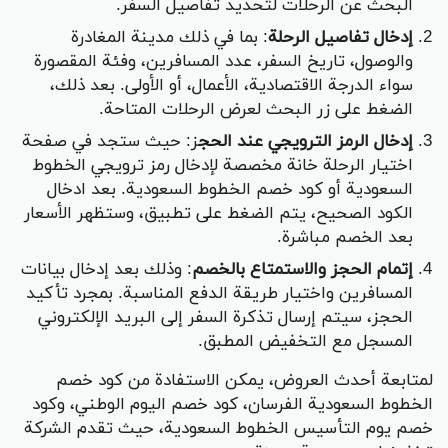
البحث عن الرحلات لتحديد تفاصيل السفر.
إدخال تفاصيل الرحلة
: بما في ذلك مدينة المغادرة
والوصول، تاريخ السفر، عدد المسافرين، وفئة المقصورة
سواء الدرجة الاقتصادية، الأعمال، أو الأولى. بعد ذلك،
الضغط على زر البحث لعرض الرحلات المتاحة.
إدخال الرمز الترويجي عند الحج
ز: حيث ستجد في صفحة
اختيار الرحلة خانة مخصصة لإدخال رمز ترويجي الخطوط
السعودية أو كود خصم الخطوط السعودية. بعد ادخال
الكود الصحيح، يتم الضغط على تطبيق، وستظهر الأسعار
بعد الخصم مباشرة.
إتمام الحجز والاستمتاع بالخصم
: وذلك بعد إدخال بيانات
المسافرين واختيار طريقة الدفع المناسبة. بمجرد تأكيد
الحجز، سيتم إرسال تذكرة السفر إلى البريد الإلكتروني
المسجل مع التخفيض المطبق.
لمتابعة أحدث العروض، يمكن الاستفادة من كود خصم
الخطوط السعودية الفرسان، كود خصم اليوم الوطني، وكود
خصم يوم التأسيس الخطوط السعودية، حيث تقدم الشركة