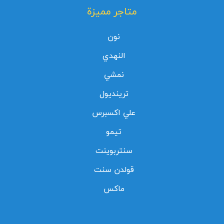
متاجر مميزة
نون
النهدي
نمشي
ترينديول
علي اكسبرس
تيمو
سنتربوينت
قولدن سنت
ماكس