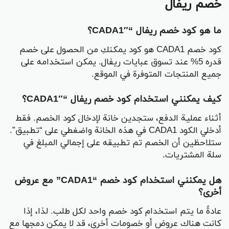
خصم ريفال
ما هو كود خصم ريفال “CADA1″؟
كود خصم CADA1 هو كود يمكنكِ من الحصول على خصم
قدره 5% عند تسوق عبايات ريفال. يمكن استخدامه على
جميع المنتجات المتوفرة في الموقع.
كيف يمكنني استخدام كود خصم ريفال “CADA1″؟
أثناء عملية الدفع، ستجدين خانة لإدخال كود الخصم. فقط
أدخلي الكود CADA1 في هذه الخانة واضغطي على “تطبيق”.
ستلاحظين أن الخصم تم تطبيقه على إجمالي المبلغ في
سلة المشتريات.
هل يمكنني استخدام كود خصم “CADA1” مع عروض
أخرى؟
عادةً ما يتم استخدام كود خصم واحد لكل طلب. لذا، إذا
كانت هناك عروض أو خصومات أخرى، قد لا يمكن دمجها مع