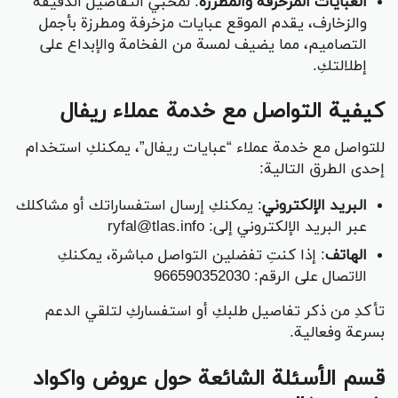
العبايات المزخرفة والمطرزة
: لمحبي التفاصيل الدقيقة
والزخارف، يقدم الموقع عبايات مزخرفة ومطرزة بأجمل
التصاميم، مما يضيف لمسة من الفخامة والإبداع على
إطلالتكِ.
كيفية التواصل مع خدمة عملاء ريفال
للتواصل مع خدمة عملاء “عبايات ريفال”، يمكنكِ استخدام
إحدى الطرق التالية:
البريد الإلكتروني
: يمكنكِ إرسال استفساراتك أو مشاكلك
عبر البريد الإلكتروني إلى: ryfal@tlas.info
الهاتف
: إذا كنتِ تفضلين التواصل مباشرة، يمكنكِ
الاتصال على الرقم: 966590352030
تأكدِ من ذكر تفاصيل طلبكِ أو استفساركِ لتلقي الدعم
بسرعة وفعالية.
قسم الأسئلة الشائعة حول عروض واكواد