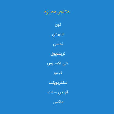
متاجر مميزة
نون
النهدي
نمشي
ترينديول
علي اكسبرس
تيمو
سنتربوينت
قولدن سنت
ماكس