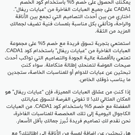
يمكنكِ الحصول على خصم 5% باستخدام كود الخصم
CADA1 على جميع العبايات الفاخرة من “عبايات ريفال”.
اختاري من بين أحدث التصاميم التي تجمع بين الأناقة
والراحة، وتألقي بكل مناسبة بلمسات فنية تضيف لجمالكِ
المزيد من الثقة.
استمتعي بتجربة تسوق فريدة مع خصم 5% على مجموعة
العبايات الفاخرة من “عبايات ريفال” باستخدام كود CADA1.
تمتعي بالأقمشة عالية الجودة والتصاميم التي تواكب أحدث
صيحات الموضة لتمنحكِ إطلالة متكاملة. سواء كنتِ
تبحثين عن عبايات للدوام أو للمناسبات الخاصة، ستجدين
ما يناسب ذوقكِ الخاص.
إذا كنتِ من عشاق العبايات المميزة، فإن “عبايات ريفال” هو
المكان المثالي لكِ! لا تفوتي الفرصة لتسوق عباياتكِ
المفضلة مع خصم 5% باستخدام كود CADA1. من العبايات
الكاجوال اليومية إلى تلك المخصصة للمناسبات الفاخرة،
نحن نقدم لكِ تصاميم فريدة تُبرز جمالكِ بأقل الأسعار.
هل تبحثين عن إضافة لمسة من الأناقة إلى إطلالتكِ؟ مع