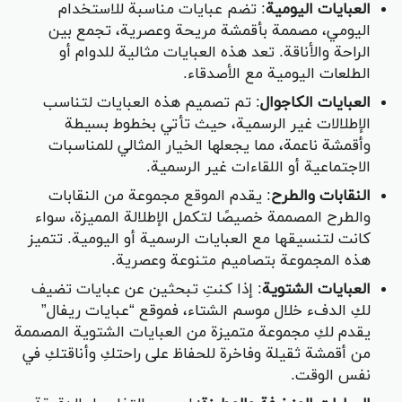
العبايات اليومية
: تضم عبايات مناسبة للاستخدام
اليومي، مصممة بأقمشة مريحة وعصرية، تجمع بين
الراحة والأناقة. تعد هذه العبايات مثالية للدوام أو
الطلعات اليومية مع الأصدقاء.
العبايات الكاجوال
: تم تصميم هذه العبايات لتناسب
الإطلالات غير الرسمية، حيث تأتي بخطوط بسيطة
وأقمشة ناعمة، مما يجعلها الخيار المثالي للمناسبات
الاجتماعية أو اللقاءات غير الرسمية.
النقابات والطرح
: يقدم الموقع مجموعة من النقابات
والطرح المصممة خصيصًا لتكمل الإطلالة المميزة، سواء
كانت لتنسيقها مع العبايات الرسمية أو اليومية. تتميز
هذه المجموعة بتصاميم متنوعة وعصرية.
العبايات الشتوية
: إذا كنتِ تبحثين عن عبايات تضيف
لكِ الدفء خلال موسم الشتاء، فموقع “عبايات ريفال”
يقدم لكِ مجموعة متميزة من العبايات الشتوية المصممة
من أقمشة ثقيلة وفاخرة للحفاظ على راحتكِ وأناقتكِ في
نفس الوقت.