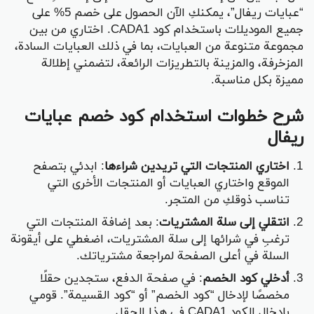
“عبايات ريفال”، يمكنكِ الآن الحصول على خصم 5% على
جميع الموديلات باستخدام كود CADA1. اختاري من بين
مجموعة متنوعة من العبايات، بما في ذلك العبايات السادة،
المزخرفة، والمزينة بالتطريزات الرائعة، لتضمني إطلالة
مميزة بكل مناسبة.
شرح خطوات استخدام كود خصم عبايات
ريفال
اختاري المنتجات التي تريدين شراءها
: ابدئي بتصفح
الموقع واختاري العبايات أو المنتجات الأخرى التي
تناسب ذوقكِ من المتجر.
انتقلي إلى سلة المشتريات
: بعد إضافة المنتجات التي
ترغبِ في شرائها إلى سلة المشتريات، اضغطي على أيقونة
السلة في أعلى الصفحة لمراجعة مشترياتك.
أدخلي كود الخصم
: في صفحة الدفع، ستجدين حقلًا
مخصصًا لإدخال “كود الخصم” أو “كود القسيمة”. قومي
بإدخال الكود CADA1 في هذا الحقل.