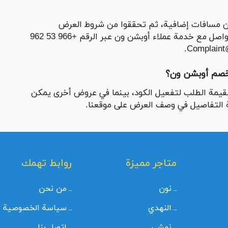
ون مسافات إضافية، ثم تحققوا من شروط العرض
وصلاحيته. إذا استمرت المشكلة، يمكنكم التواصل مع خدمة عملاء أوبشن ون عبر الرقم +966 53 962
خصم أوبشن ون؟
يمة الطلب لتفعيل الكود، بينما في عروض أخرى يمكن
 التفاصيل في وصف العرض على موقعنا.
متاجر مميزة
روابط تهمك
نون
من نحن
النهدي
سياسة الخصوصية
نمشي
اتصل بنا