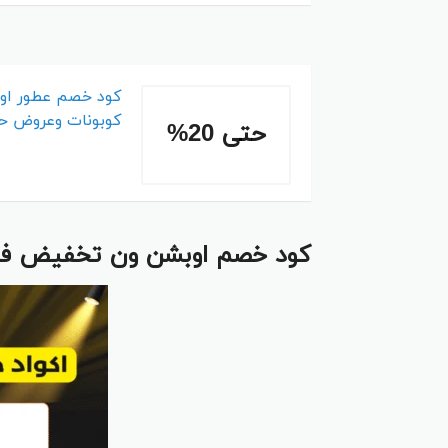
كود خصم عطور او
كوبونات وعروض حتى 
حتى 20%
كود خصم اوبشن ون تخفيض فعا