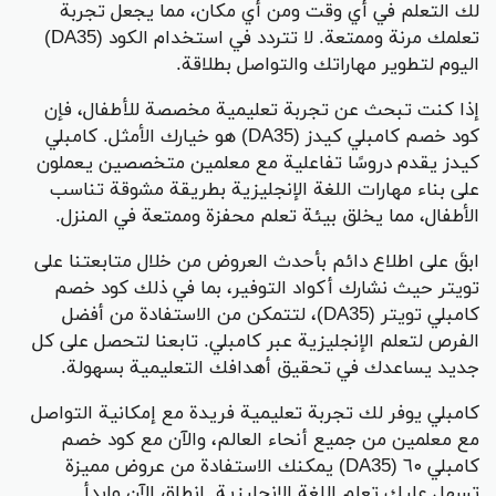
لك التعلم في أي وقت ومن أي مكان، مما يجعل تجربة
تعلمك مرنة وممتعة. لا تتردد في استخدام الكود (DA35)
اليوم لتطوير مهاراتك والتواصل بطلاقة.
إذا كنت تبحث عن تجربة تعليمية مخصصة للأطفال، فإن
كود خصم كامبلي كيدز (DA35) هو خيارك الأمثل. كامبلي
كيدز يقدم دروسًا تفاعلية مع معلمين متخصصين يعملون
على بناء مهارات اللغة الإنجليزية بطريقة مشوقة تناسب
الأطفال، مما يخلق بيئة تعلم محفزة وممتعة في المنزل.
ابقَ على اطلاع دائم بأحدث العروض من خلال متابعتنا على
تويتر حيث نشارك أكواد التوفير، بما في ذلك كود خصم
كامبلي تويتر (DA35)، لتتمكن من الاستفادة من أفضل
الفرص لتعلم الإنجليزية عبر كامبلي. تابعنا لتحصل على كل
جديد يساعدك في تحقيق أهدافك التعليمية بسهولة.
كامبلي يوفر لك تجربة تعليمية فريدة مع إمكانية التواصل
مع معلمين من جميع أنحاء العالم، والآن مع كود خصم
كامبلي ٦٠ (DA35) يمكنك الاستفادة من عروض مميزة
تسهل عليك تعلم اللغة الإنجليزية. انطلق الآن وابدأ