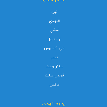
نون
النهدي
نمشي
ترينديول
علي اكسبرس
تيمو
سنتربوينت
قولدن سنت
ماكس
روابط تهمك