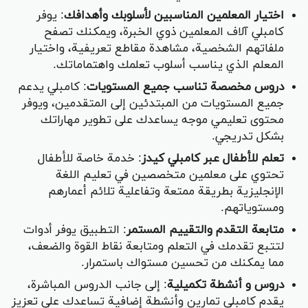
اختيار المعلمين المناسبين لأسلوبك وأهدافك
: يوفر
كامبلي آلاف المعلمين ذوي الخبرة، ويمكنك تصفح
ملفاتهم الشخصية، مشاهدة مقاطع تعريفية، واختيار
المعلم الذي يناسب أسلوب تعلمك واهتماماتك.
دروس مخصصة تناسب جميع المستويات
: كامبلي يدعم
جميع المستويات من المبتدئين إلى المتقدمين، ويوفر
محتوى تعليمي موجه يساعدك على تطوير مهاراتك
بشكل تدريجي.
تعلم للأطفال عبر كامبلي كيدز
: خدمة خاصة للأطفال
تحتوي على معلمين متخصصين في تعليم اللغة
الإنجليزية بطريقة ممتعة وتفاعلية تلائم أعمارهم
ومستوياتهم.
متابعة التقدم والتقييم المستمر
: التطبيق يوفر أدوات
لتتبع تقدمك في التعلم ومتابعة نقاط القوة والضعف،
مما يمكنك من تحسين مستواك باستمرار.
دروس و أنشطة تكميلية
: إلى جانب الدروس المباشرة،
يقدم كامبلي تمارين وأنشطة إضافية تساعدك على تعزيز