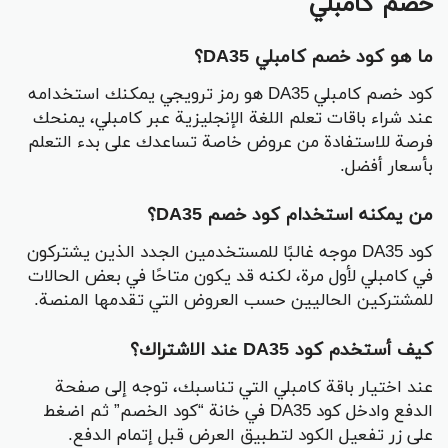
خصم كامبلي
ما هو كود خصم كامبلي DA35؟
كود خصم كامبلي DA35 هو رمز ترويجي يمكنك استخدامه
عند شراء باقات تعلم اللغة الإنجليزية عبر كامبلي، يمنحك
فرصة للاستفادة من عروض خاصة تساعدك على بدء التعلم
بأسعار أفضل.
من يمكنه استخدام كود خصم DA35؟
كود DA35 موجه غالبًا للمستخدمين الجدد الذين يشتركون
في كامبلي لأول مرة، لكنه قد يكون متاحًا في بعض الحالات
للمشتركين الحاليين حسب العروض التي تقدمها المنصة.
كيف أستخدم كود DA35 عند الاشتراك؟
عند اختيار باقة كامبلي التي تناسبك، توجه إلى صفحة
الدفع وادخل كود DA35 في خانة “كود الخصم” ثم اضغط
على زر تفعيل الكود لتطبيق العرض قبل إتمام الدفع.