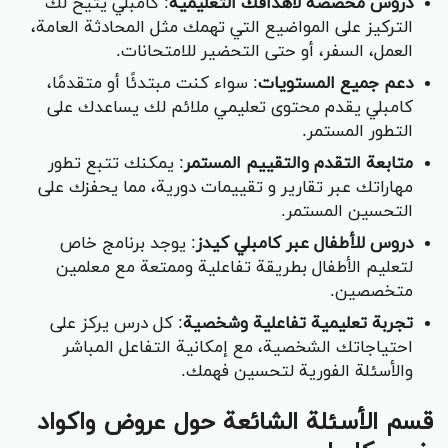
دروس مخصصة لأهدافك التعليمية
: كامبلي يتيح لك
التركيز على المواضيع التي تهمك مثل المحادثة العامة،
العمل، السفر، أو حتى التحضير للامتحانات.
دعم جميع المستويات
: سواء كنت مبتدئًا أو متقدمًا،
كامبلي يقدم محتوى تعليمي ملائم لك يساعدك على
التطور المستمر.
متابعة التقدم والتقييم المستمر
: يمكنك تتبع تطور
مهاراتك عبر تقارير و تقييمات دورية، مما يحفزك على
التحسين المستمر.
دروس للأطفال عبر كامبلي كيدز
: يوجد برنامج خاص
لتعليم الأطفال بطريقة تفاعلية وممتعة مع معلمين
متخصصين.
تجربة تعليمية تفاعلية وشخصية
: كل درس يركز على
احتياجاتك الشخصية، مع إمكانية التفاعل المباشر
والأسئلة الفورية لتحسين فهمك.
قسم الأسئلة الشائعة حول عروض واكواد