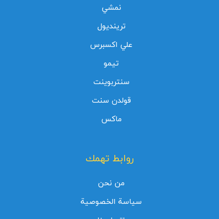
نمشي
ترينديول
علي اكسبرس
تيمو
سنتربوينت
قولدن سنت
ماكس
روابط تهمك
من نحن
سياسة الخصوصية