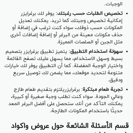
الوجبات.
تخصيص الطلبات حسب رغبتك
: يوفر لك برغرايزر
إمكانية تخصيص وجبتك كما تريد. يمكنك تعديل
المكونات حسب ذوقك، سواء كنت ترغب في إضافة أو
حذف مكونات معينة من البرغر أو إضافة إضافات أخرى
مثل الجبن أو الصلصات المميزة.
سهولة استخدام التطبيق
: يتميز تطبيق برغرايزر بتصميم
بسيط وسهل الاستخدام، مما يسهل عليك تصفح القائمة
واختيار الوجبة المفضلة. كما أن التطبيق يوفر لك خيارات
متنوعة لتحديد موقعك، مما يضمن لك توصيل سريع
ودقيق.
تجربة طعام مبتكرة
: برغرايزريلتزم بتقديم طعام طازج
وعالي الجودة. سواء كنت تطلب وجبة صغيرة أو كبيرة،
يمكنك التأكد من أنك ستحصل على أفضل البرغر المعد
حديثًا باستخدام المكونات الطازجة.
قسم الأسئلة الشائعة حول عروض واكواد