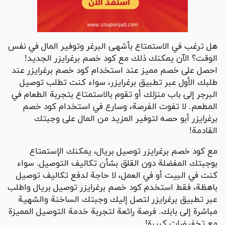
هل ترغب في الاستمتاع بأشهى البرغر وتوفير المال في نفس
الوقت؟ الآن يمكنك ذلك مع كود خصم برغرايزر الجديد!
احصل على خصم مميز عند استخدام كود خصم برغرايزر عند
طلبك الأول عبر تطبيق برغرايزر، سواء كنت تطلب توصيل
البرجر إلى باب منزلك أو تقوم بالاستمتاع بتجربة الطعام في
المطعم. لا تفوت الفرصة، وسارع في استخدام كود خصم
برغرايزر أبو حصه لتوفير المزيد من المال على وجبتك
القادمة!
مع كود خصم برغرايزر توصيل بريال، يمكنك الإستمتاع
بوجبتك المفضلة دون القلق بشأن تكاليف التوصيل. سواء
كنت في البيت أو في العمل، لا حاجة لدفع تكاليف توصيل
باهظة، فقط استخدم كود خصم برغرايزر توصيل بريال واطلب
عبر تطبيق برغرايزر لتصل إليك وجبتك الساخنة والشهية
مباشرة إلى بابك. فرصة رائعة لتجربة خدمة التوصيل المميزة
مع تخفيضات كبيرة!