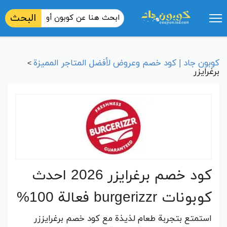
البحث
كوبون جاد | كود خصم وعروض لأفضل المتاجر المميزة
>
برغرايزر
كود خصم برغرايزر 2026 احدث
كوبونات burgerizzr فعالة 100%
استمتع بتجربة طعام لذيذة مع كود خصم برغرايززر