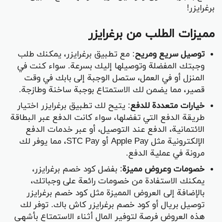
برغرايزر!
مميزات الطلب من برغرايزر
توصيل سريع ومريح
: مع تطبيق برغرايزر، يمكنك طلب
وجبتك المفضلة وتوصيلها إليك بسرعة. سواء كنت في
المنزل أو في العمل، ستصل الوجبة إلى بابك في وقت
قصير، مما يضمن لك الاستمتاع بوجبة ساخنة وطازجة.
خيارات متعددة للدفع
: يتيح لك تطبيق برغرايزر اختيار
طريقة الدفع التي تفضلها، سواء كانت الدفع عبر البطاقة
الائتمانية، الدفع عند التوصيل، أو عبر خدمات الدفع
الإلكترونية مثل Apple Pay أو STC Pay، مما يوفر لك
مرونة في عملية الدفع.
خصومات وعروض مميزة
: بفضل كود خصم برغرايزر،
يمكنك الاستفادة من خصومات رائعة على وجباتك،
بالإضافة إلى العروض المميزة مثل كود خصم برغرايزر
توصيل بريال أو كود خصم برغرايزر كاش باك. توفر لك
هذه العروض فرصة لتوفير المال أثناء الاستمتاع بأشهى