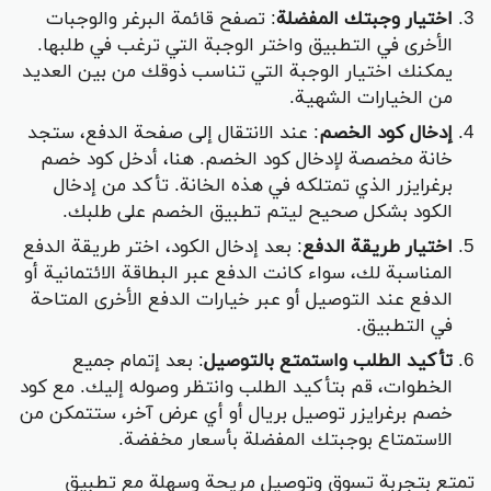
اختيار وجبتك المفضلة
: تصفح قائمة البرغر والوجبات
الأخرى في التطبيق واختر الوجبة التي ترغب في طلبها.
يمكنك اختيار الوجبة التي تناسب ذوقك من بين العديد
من الخيارات الشهية.
إدخال كود الخصم
: عند الانتقال إلى صفحة الدفع، ستجد
خانة مخصصة لإدخال كود الخصم. هنا، أدخل كود خصم
برغرايزر الذي تمتلكه في هذه الخانة. تأكد من إدخال
الكود بشكل صحيح ليتم تطبيق الخصم على طلبك.
اختيار طريقة الدفع
: بعد إدخال الكود، اختر طريقة الدفع
المناسبة لك، سواء كانت الدفع عبر البطاقة الائتمانية أو
الدفع عند التوصيل أو عبر خيارات الدفع الأخرى المتاحة
في التطبيق.
تأكيد الطلب واستمتع بالتوصيل
: بعد إتمام جميع
الخطوات، قم بتأكيد الطلب وانتظر وصوله إليك. مع كود
خصم برغرايزر توصيل بريال أو أي عرض آخر، ستتمكن من
الاستمتاع بوجبتك المفضلة بأسعار مخفضة.
تمتع بتجربة تسوق وتوصيل مريحة وسهلة مع تطبيق