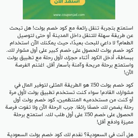
استمتع بتجربة تنقل رائعة مع كود خصم بولت! هل تبحث
عن طريقة سهلة للتنقل داخل المدينة أو حتى لتوصيل
الطعام؟ لا داعي للبحث بعيدًا، حيث يمكنك الآن استخدام
كود خصم بولت للحصول على خصم كبير على أول مشوار لك.
ببساطة، أدخل الكود أثناء حجزك لأول رحلة مع تطبيق بولت
واستمتع برحلة مريحة وآمنة بأسعار أقل. اغتنم الفرصة
الآن!
كود خصم بولت 50٪ هو الطريقة المثلى لتوفير المال في
مشوارك القادم! سواء كنت تستخدم تطبيق بولت لأول مرة
أو كنت من مستخدميه المنتظمين، كود خصم بولت أول
رحلة يضمن لك خصمًا رائعًا. جرب الرحلة الآن ولا تفوت فرصة
الحصول على خصم 50٪ على أول طلب لك. استمتع برحلة
مميزة وادفع أقل!
هل أنت في السعودية؟ نقدم لك كود خصم بولت السعودية