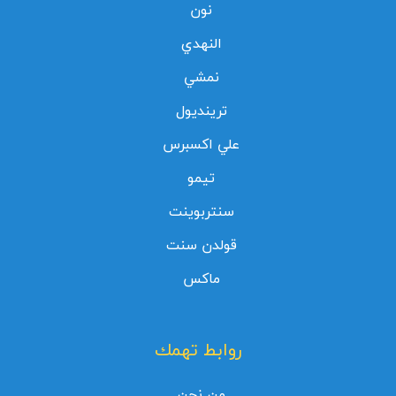
نون
النهدي
نمشي
ترينديول
علي اكسبرس
تيمو
سنتربوينت
قولدن سنت
ماكس
روابط تهمك
من نحن