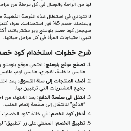
لها من الراحة والجمال في كل مرحلة من مراحل
ويمنحك خصم 5% فور استخدامه. س
سيجعل كود خصم بلومنج وير مشترياتك أكثر 
تلبي احتياجات المرأة في كل مراحل حياتها.
شرح خطوات استخدام كود خصم 
تصفح موقع بلومنج
: افتحي موقع بلومنج و
ملابس داخلية، لانجري، ملابس نوم، ملابس 
أضف المنتجات إلى سلة التسوق
: بعد اخت
جميع المشتريات التي ترغبين بها.
انتقل الى صفحة الدفع
: بعد الانتهاء من 
“الدفع” للانتقال إلى صفحة إتمام الطلب.
أدخل كود الخصم
: في خانة “كود الخصم”، أدخل
تطبيق الخصم
: اضغطي على زر “تطبيق” ليتم خصم 5% مباشرة من إج