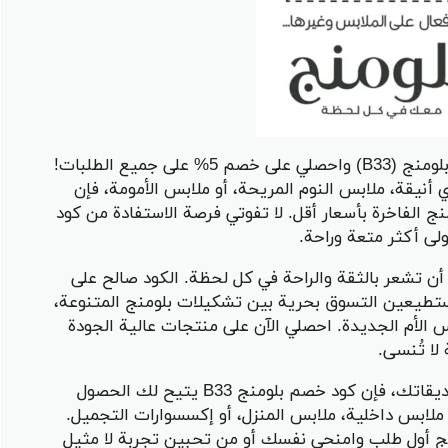
استمتعي بأفضل تجربة تسوق مع كود خصم بلومنج (B33) واحصلي على خصم 5% على جميع الطلبات!
نيقة، ملابس النوم المريحة، أو ملابس الأمومة، فإن
 الفاخرة بأسعار أقل. لا تفوتي فرصة الاستفادة من كود
ى أكثر متعة وراحة.
كل امرأة تستطيع أن تشعر بالثقة والراحة في كل لحظة. الكود صالح على
ستطيعين التسوق بحرية بين تشكيلات بلومنج المتنوعة،
س الأم الجديدة. احصلي الآن على منتجات عالية الجودة
لا تُنسى.
إذا كنت تبحثين عن هدايا مميزة لأمك أو صديقاتك، فإن كود خصم بلومنج B33 يتيح لك الحصول
كانت ملابس داخلية، ملابس المنزل، أو إكسسوارات التجميل.
ج أول طلب وامنحي نفسك أو من تحبين تجربة لا مثيل