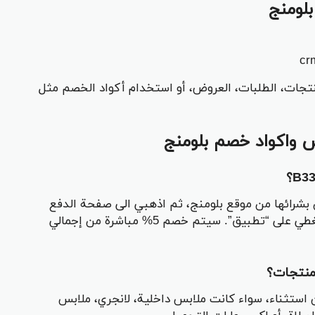
لومنج
تجات، الطلبات، العروض، أو استخدام أكواد الخصم مثل
 واكواد خصم بلومنج
 بشرائها من موقع بلومنج، ثم اذهبي الى صفحة الدفع
وأدخل الكود B33 في خانة “كود الخصم” واضغطي على “تطبيق”. سيتم خصم 5% مباشرة من إجمالي
لبات دون استثناء، سواء كانت ملابس داخلية، لانجري، ملابس