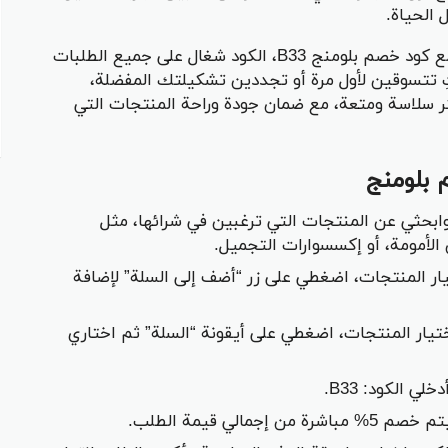
 الحياة.
لا تترددي في استغلال هذه الفرصة الذهبية مع كود خصم بلومنج B33، الكود شغال على جميع الطلبات
واء كنتِ تتسوقين لأول مرة أو تجددين تشكيلتك المفضلة،
سلاسة ومتعة، مع ضمان جودة وراحة المنتجات التي
بلومنج
ابحثي عن المنتجات التي ترغبين في شرائها، مثل
الأمومة، أو إكسسوارات التجميل.
يار المنتجات، اضغطي على زر “أضف إلى السلة” لإضافة
اختيار المنتجات، اضغطي على أيقونة “السلة” ثم اختاري
ي الكود: B33.
مالي قيمة الطلب.