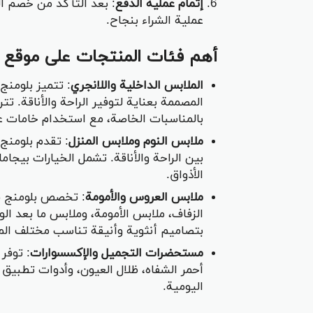
إتمام عملية الدفع
: بعد التأكد من خصم ال
عملية الشراء بنجاح.
أهم فئات المنتجات على موقع ب
الملابس الداخلية واللانجري
: تتميز بلومنج
المصممة بعناية لتوفير الراحة والأناقة. ت
بالمناسبات الخاصة، مع استخدام خامات عال
ملابس النوم وملابس المنزل
: تقدم بلومنج
بين الراحة والأناقة. تشمل الخيارات بي
الأذواق.
ملابس العروس والأمومة
: تخصص بلومنج قس
الزفاف، ملابس الأمومة، وملابس ما بعد الو
بتصاميم أنثوية وأنيقة تناسب مختلف الم
مستحضرات التجميل والإكسسوارات
: توفر
أحمر الشفاه، ظلال العيون، وأدوات تطبيق
اليومية.