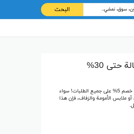
البحث
كود خصم بلومنج 2026 اقوى كوبونات فعالة حتى 30%
استمتعي بتجربة تسوق فريدة مع كود خصم بلومنج B33 واحصلي على خصم 5% على جميع الطلبات! سواء
و ملابس الأمومة والزفاف، فإن هذا
.