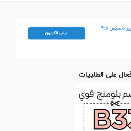
م
كود خصم بلومنج وير تخفيض 5%
B33
عرض الكوبون