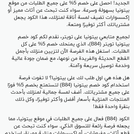
الجديد! احصل على خصم 5% على جميع الطلبات من موقع
بيتونيا بسهولة وسرعة. سواء كنت تبحث عن أثاث مميز أو
إكسسوارات تضيف لمسة أناقة لمنزلك، هذا الكود يجعل
مشترياتك أكثر توفيرًا ومتعة.
لجميع متابعي بيتونيا على تويتر، نقدم لكم كود خصم
بيتونيا تويتر (B84)، الذي يمنحك خصم 5% على كل
الطلبات. استغل هذه الفرصة الآن لتزيين منزلك بأجمل
القطع الحديثة والفريدة من نوعها، مع ضمان جودة عالية
وخدمة توصيل سريعة وآمنة.
هل هذه هي اول طلب لك على بيتونيا؟ لا تفوت فرصة
استخدام كود خصم بيتونيا (B84) لتستمتع بخصم 5% فورًا
على جميع مشترياتك. أضف لمسة جمالية لمنزلك بأحدث
المنتجات المنزلية بأسعار أفضل وأكثر توفيرًا، وكل ذلك
بنقرة واحدة فقط!
الكود (B84) فعال على جميع الطلبات في موقع بيتونيا، مما
يجعله فرصة رائعة للتسوق الذكي. سواء كنت تبحث عن
قطع أثاث، مفروشات، أو إكسسوارات منزلية مميزة، استخدم