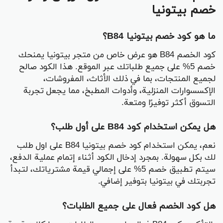
خصم بيتونيا
ما هو كود خصم بيتونيا B84؟
كود الخصم B84 هو عرض خاص من متجر بيتونيا يمنحك
خصم 5% على جميع طلباتك عبر الموقع. هذا الكود صالح
لجميع المنتجات، بما في ذلك الأثاث، المفروشات،
الإكسسوارات المنزلية، وأدوات المطبخ، مما يجعل تجربة
التسوق أكثر توفيرًا ومتعة.
هل يمكن استخدام كود B84 على أول طلب؟
نعم، يمكن استخدام كود خصم بيتونيا B84 على اول طلب
لك بكل سهولة. بمجرد إدخال الكود أثناء إتمام عملية الدفع،
سيتم تطبيق خصم 5% على إجمالي قيمة مشترياتك، لتبدأ
تجربتك في بيتونيا بتوفير إضافي.
هل كود الخصم فعال على جميع الطلبات؟