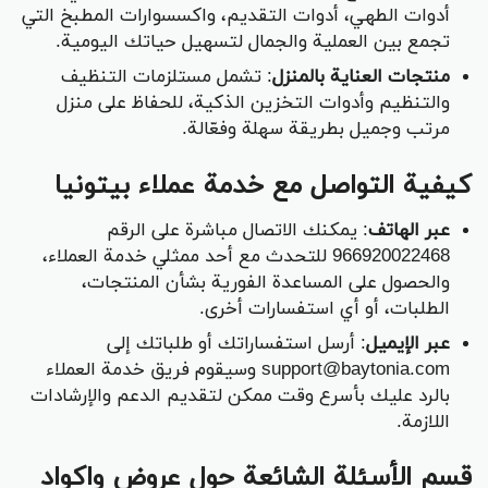
أدوات الطهي، أدوات التقديم، واكسسوارات المطبخ التي
تجمع بين العملية والجمال لتسهيل حياتك اليومية.
منتجات العناية بالمنزل
: تشمل مستلزمات التنظيف
والتنظيم وأدوات التخزين الذكية، للحفاظ على منزل
مرتب وجميل بطريقة سهلة وفعّالة.
كيفية التواصل مع خدمة عملاء بيتونيا
عبر الهاتف
: يمكنك الاتصال مباشرة على الرقم
966920022468 للتحدث مع أحد ممثلي خدمة العملاء،
والحصول على المساعدة الفورية بشأن المنتجات،
الطلبات، أو أي استفسارات أخرى.
عبر الإيميل
: أرسل استفساراتك أو طلباتك إلى
support@baytonia.com وسيقوم فريق خدمة العملاء
بالرد عليك بأسرع وقت ممكن لتقديم الدعم والإرشادات
اللازمة.
قسم الأسئلة الشائعة حول عروض واكواد