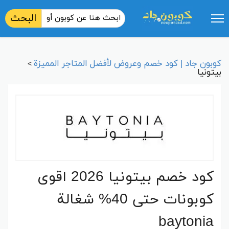
البحث
كوبون جاد | كود خصم وعروض لأفضل المتاجر المميزة
>
بيتونيا
كود خصم بيتونيا 2026 اقوى
كوبونات حتى 40% شغالة
baytonia