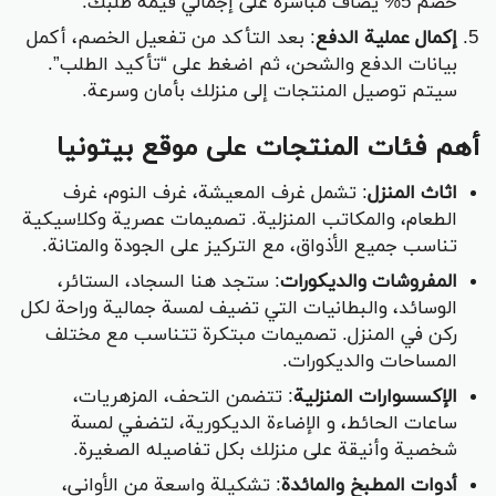
خصم 5% يضاف مباشرة على إجمالي قيمة طلبك.
إكمال عملية الدفع
: بعد التأكد من تفعيل الخصم، أكمل
بيانات الدفع والشحن، ثم اضغط على “تأكيد الطلب”.
سيتم توصيل المنتجات إلى منزلك بأمان وسرعة.
أهم فئات المنتجات على موقع بيتونيا
اثاث المنزل
: تشمل غرف المعيشة، غرف النوم، غرف
الطعام، والمكاتب المنزلية. تصميمات عصرية وكلاسيكية
تناسب جميع الأذواق، مع التركيز على الجودة والمتانة.
المفروشات والديكورات
: ستجد هنا السجاد، الستائر،
الوسائد، والبطانيات التي تضيف لمسة جمالية وراحة لكل
ركن في المنزل. تصميمات مبتكرة تتناسب مع مختلف
المساحات والديكورات.
الإكسسوارات المنزلية
: تتضمن التحف، المزهريات،
ساعات الحائط، و الإضاءة الديكورية، لتضفي لمسة
شخصية وأنيقة على منزلك بكل تفاصيله الصغيرة.
أدوات المطبخ والمائدة
: تشكيلة واسعة من الأواني،