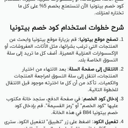
كود خصم بيتونيا الآن لتستمتع بخصم 5% على كل ما
تختاره لمنزلك.
شرح خطوات استخدام كود خصم بيتونيا
تصفح موقع بيتونيا
: قم بزيارة موقع بيتونيا وابحث عن
المنتجات التي ترغب بشرائها، مثل الأثاث، المفروشات، أو
الإكسسوارات المنزلية المميزة. أضف كل ما تريد إلى سلة
التسوق الخاصة بك.
الانتقال إلى صفحة السلة
: بعد الانتهاء من اختيار
المنتجات، انتقل إلى سلة التسوق لمراجعة المنتجات
والكميات. تأكد من أن كل ما اخترته موجود قبل الانتقال
للخطوة التالية.
إدخال كود الخصم
: في صفحة الدفع، ستجد خانة مكتوب
عليها “كود الخصم” أو “رمز القسيمة”. قم بإدخال كود
خصم بيتونيا B84 في هذه الخانة.
تفعيل الكود
: اضغط على زر “تطبيق” لتفعيل الكود. سترى